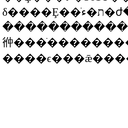
�����������
㣡���ֺ�������
����ϵ���ǣ���