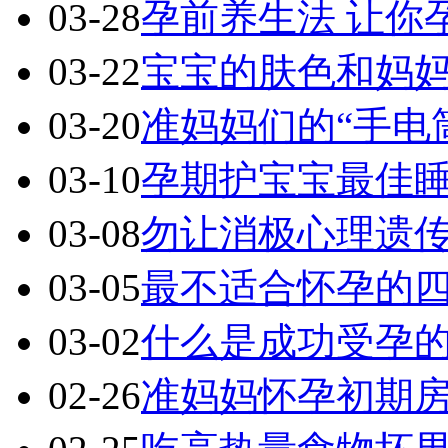
03-28
孕前养生法 让你
03-22
宝宝的肤色和妈
03-20
准妈妈们的“手电
03-10
孕期护宝宝最佳
03-08
勿让消极心理遗
03-05
最不适合怀孕的
03-02
什么是成功受孕
02-26
准妈妈怀孕初期