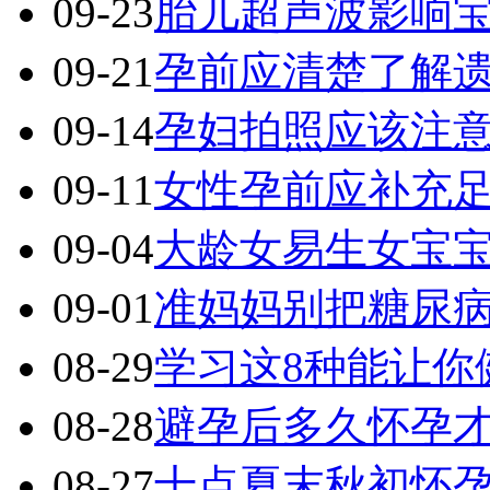
09-23
胎儿超声波影响
09-21
孕前应清楚了解
09-14
孕妇拍照应该注
09-11
女性孕前应补充
09-04
大龄女易生女宝
09-01
准妈妈别把糖尿病
08-29
学习这8种能让你
08-28
避孕后多久怀孕
08-27
十点夏末秋初怀