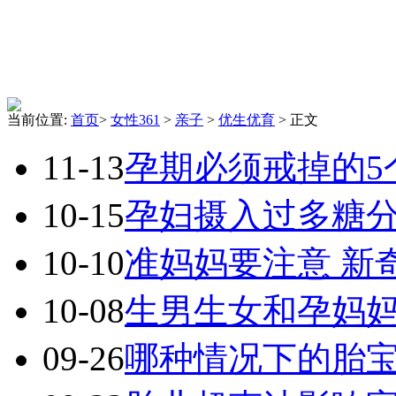
当前位置:
首页
>
女性361
>
亲子
>
优生优育
> 正文
11-13
孕期必须戒掉的5
10-15
孕妇摄入过多糖
10-10
准妈妈要注意 新
10-08
生男生女和孕妈
09-26
哪种情况下的胎