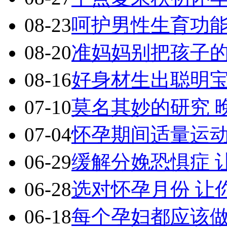
08-23
呵护男性生育功
08-20
准妈妈别把孩子的
08-16
好身材生出聪明
07-10
莫名其妙的研究 
07-04
怀孕期间适量运动
06-29
缓解分娩恐惧症 
06-28
选对怀孕月份 让
06-18
每个孕妇都应该做