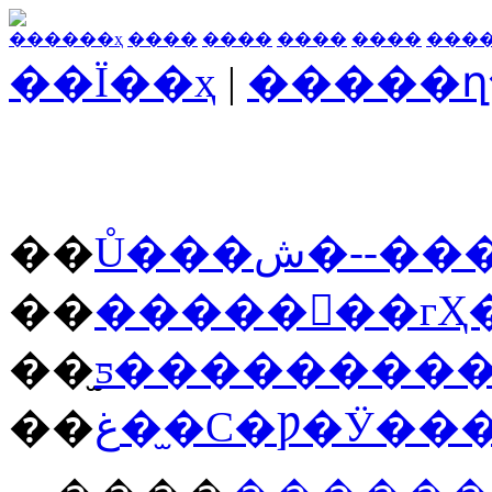
������ҳ
����
����
����
����
���
��Ϊ��ҳ
|
�����ղ
��
Ů���ش�-
��
�������гҲ
��
��
غ��̫С�Ƿ�Ӱ�