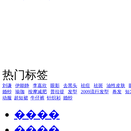
热门标签
刘谦
伊能静
李嘉欣
眼影
去黑头
祛痘
祛斑
油性皮肤
婚纱
瑜珈
按摩减肥
普拉提
发型
2009流行发型
卷发
短
动服
超短裙
牛仔裤
针织衫
婚纱
����
����