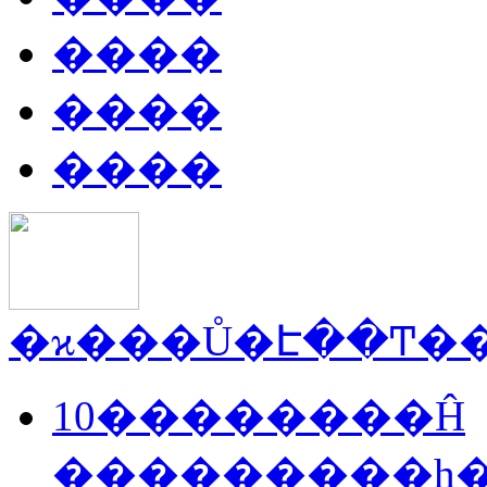
����
����
����
10��������Ĥ
���������һ