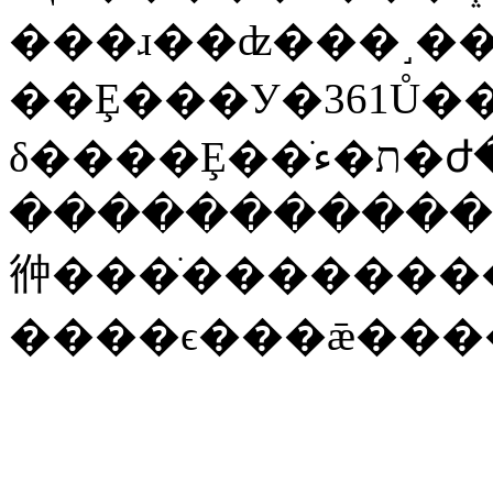
���ɹ��ʣ���˼�
��Ȩ���У�361Ů�
�����������
㣡���ֺ�������
����ϵ���ǣ���