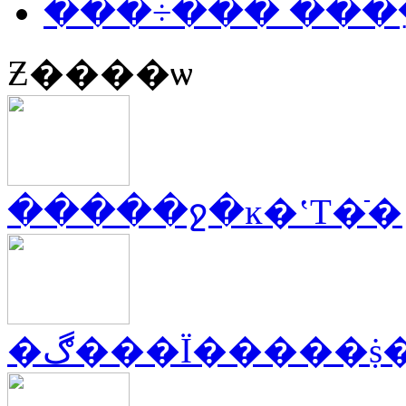
���÷��� ���
Ƶ����ѡ
�����ջ�ĸ�ʽT�ֿ�
�ڰ���Ϊ�����