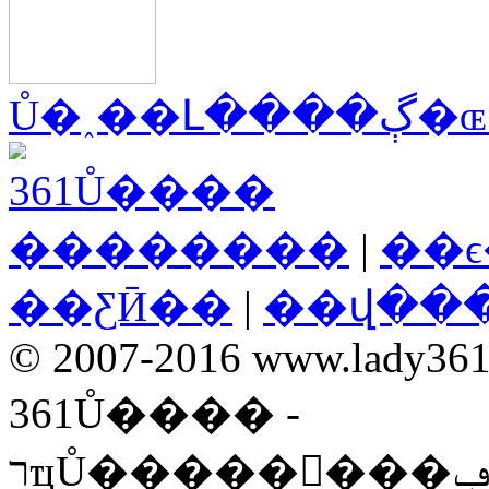
Ů�˰��Լ
��������
|
��
��ƸӢ��
|
��վ��
© 2007-2016 www.lady361.n
361Ů���� -
רҵŮ��������ݡ����ʡ�ʱ���ۺ��Ż�