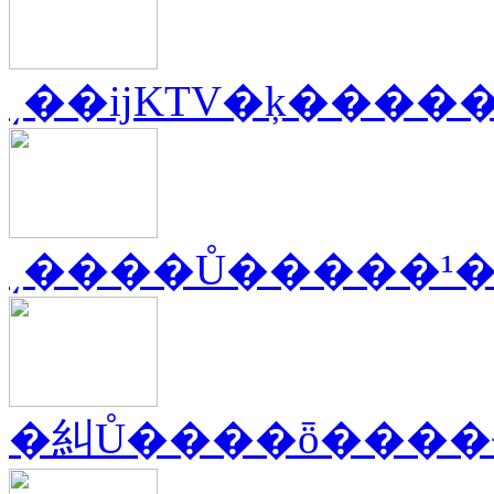
͵��ĳKTV�ķ����
͵����Ů�����¹
�糾Ů����ȫ����