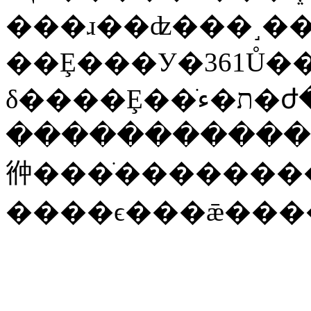
���ɹ��ʣ���˼�
��Ȩ���У�361Ů�
�����������
㣡���ֺ�������
����ϵ���ǣ���