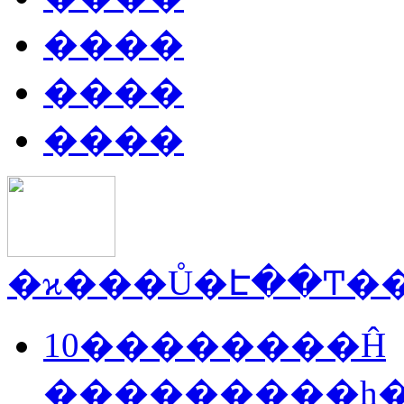
����
����
����
10��������Ĥ
���������һ