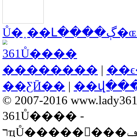
Ů�˰��Լ
��������
|
��
��ƸӢ��
|
��վ��
© 2007-2016 www.lady361.n
361Ů���� -
רҵŮ��������ݡ����ʡ�ʱ���ۺ��Ż�