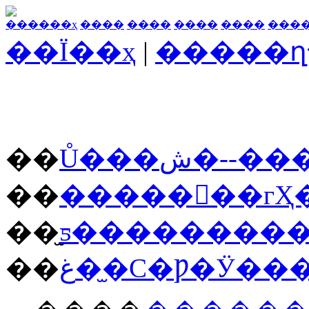
������ҳ
����
����
����
����
���
��Ϊ��ҳ
|
�����ղ
��
Ů���ش�-
��
�������гҲ
��
��
غ��̫С�Ƿ�Ӱ�