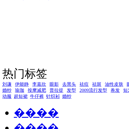
热门标签
刘谦
伊能静
李嘉欣
眼影
去黑头
祛痘
祛斑
油性皮肤
婚纱
瑜珈
按摩减肥
普拉提
发型
2009流行发型
卷发
短
动服
超短裙
牛仔裤
针织衫
婚纱
����
����