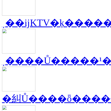
͵��ĳKTV�ķ����
͵����Ů�����¹
�糾Ů����ȫ����