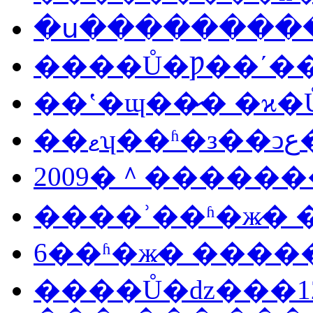
�ս���������
����Ů�Ƿ��ʹ�
��ʽ�ɰ��̷� �ϰ
��
2009�＾������
����ʾ��ʱ�ж̷�