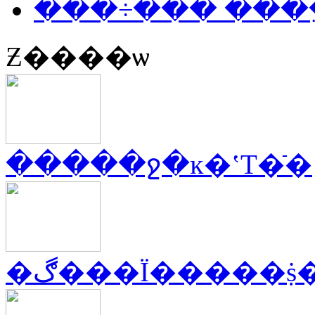
���÷��� ���
Ƶ����ѡ
�����ջ�ĸ�ʽT�ֿ�
�ڰ���Ϊ�����