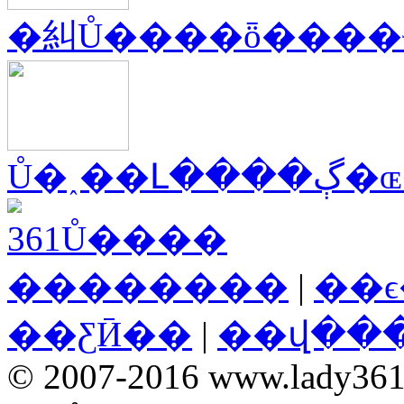
�糾Ů����ȫ����
Ů�˰��Լ
��������
|
��
��ƸӢ��
|
��վ��
© 2007-2016 www.lady361.n