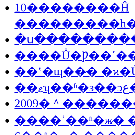
10��������Ĥ
���������һ
�ս���������
����Ů�Ƿ��ʹ�
��ʽ�ɰ��̷� �ϰ
��
2009�＾������
����ʾ��ʱ�ж̷�