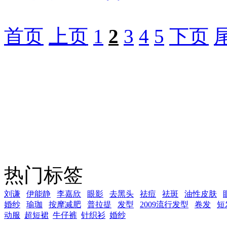
首页
上页
1
2
3
4
5
下页
热门标签
刘谦
伊能静
李嘉欣
眼影
去黑头
祛痘
祛斑
油性皮肤
婚纱
瑜珈
按摩减肥
普拉提
发型
2009流行发型
卷发
短
动服
超短裙
牛仔裤
针织衫
婚纱