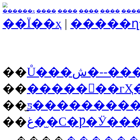
������ҳ
����
����
����
����
���
��Ϊ��ҳ
|
�����ղ
��
Ů���ش�-
��
�������гҲ
��
��
غ��̫С�Ƿ�Ӱ�