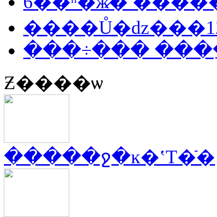
���÷��� ���
Ƶ����ѡ
�����ջ�ĸ�ʽT�ֿ�