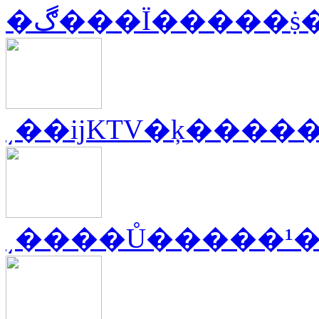
�ڰ���Ϊ�����
͵��ĳKTV�ķ����
͵����Ů�����¹