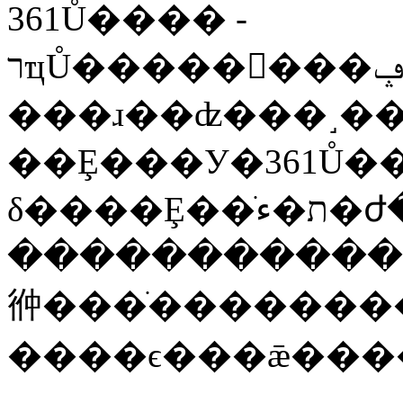
361Ů���� -
רҵŮ��������ݡ����ʡ�ʱ���ۺ��Ż�
���ɹ��ʣ���˼�
��Ȩ���У�361Ů�
�����������
㣡���ֺ�������
����ϵ���ǣ���