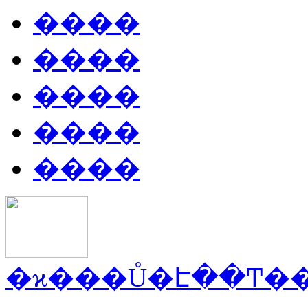
����
����
����
����
����