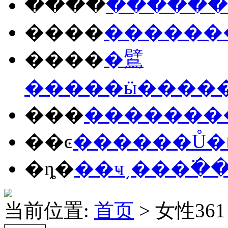
����
����
��
����
����
��
����
�鷿
����
�ӹ�
���
���
����
���
��ͼ
����
��Ů
�
�ȵ�
��ҹ
͵��
�߳�
当前位置:
首页
> 女性361