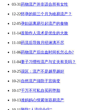
03-31
药物流产并非适合所有女性
12-22
怀孕的前三个月为啥易流产？
12-05
孕妇远离易引起流产的食物
11-14
首胎作人流术是优生的大敌
11-10
药流后导致月经淋漓不尽
11-06
药物流产后出血时间长怎么办?
11-04
妻子习惯性流产与丈夫有关吗？
10-25
误区：流产不是越早越好
10-21
自然流产须防子宫病变
10-17
千万不可私自买药堕胎
10-13
准妈妈心情紧张容易流产
10-11
预防“人流综合症”