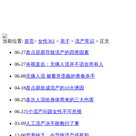
当前位置:
首页
>
女性361
>
亲子
>
流产常识
> 正文
06-27
盘点容易导致流产的四类因素
06-27
央视直击：无痛人流并不适合所有人
06-08
无痛人流 被蓄意歪曲的青春杀手
04-18
盘点易造成流产的10大诱因
08-25
多次人流给身体带来的三大伤害
06-22
5个流产问题女性不可忽视
03-09
人工流产决不能敷衍了事
12-06
营养缺乏，会导致流产或死胎