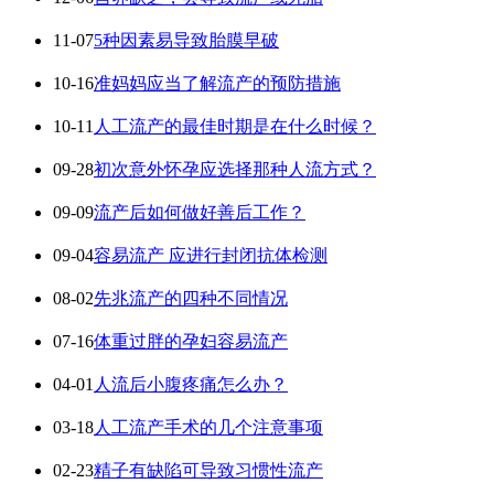
11-07
5种因素易导致胎膜早破
10-16
准妈妈应当了解流产的预防措施
10-11
人工流产的最佳时期是在什么时候？
09-28
初次意外怀孕应选择那种人流方式？
09-09
流产后如何做好善后工作？
09-04
容易流产 应进行封闭抗体检测
08-02
先兆流产的四种不同情况
07-16
体重过胖的孕妇容易流产
04-01
人流后小腹疼痛怎么办？
03-18
人工流产手术的几个注意事项
02-23
精子有缺陷可导致习惯性流产