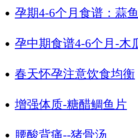
孕期4-6个月食谱：蒜
孕中期食谱4-6个月-
春天怀孕注意饮食均衡
增强体质-糖醋鲷鱼片
腰酸背痛--猪骨汤