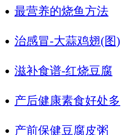
最营养的烧鱼方法
治感冒-大蒜鸡翅(图)
滋补食谱-红烧豆腐
产后健康素食好处多
产前保健豆腐皮粥