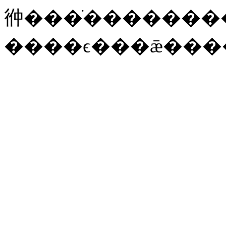
㣡���ֺ�������
����ϵ���ǣ���