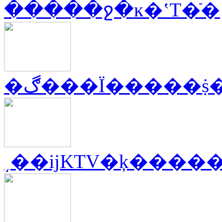
�����ջ�ĸ�ʽT�ֿ�
�ڰ���Ϊ�����
͵��ĳKTV�ķ����