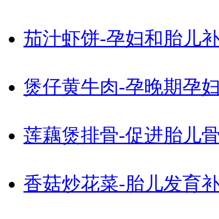
茄汁虾饼-孕妇和胎儿
煲仔黄牛肉-孕晚期孕
莲藕煲排骨-促进胎儿
香菇炒花菜-胎儿发育