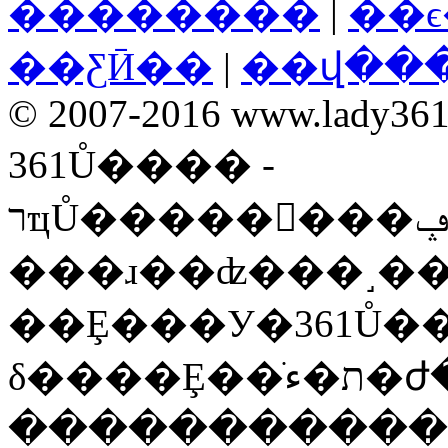
��������
|
��
��ƸӢ��
|
��վ��
© 2007-2016 www.lady361.n
361Ů���� -
רҵŮ��������ݡ����ʡ�ʱ���ۺ��Ż�
���ɹ��ʣ���˼�
��Ȩ���У�361Ů�
�����������