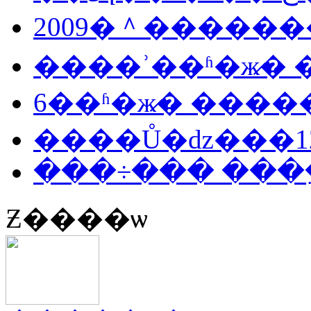
2009�＾������
����ʾ��ʱ�ж̷�
���÷��� ���
Ƶ����ѡ