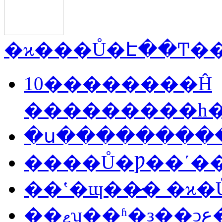
10��������Ĥ
���������һ
�ս���������
����Ů�Ƿ��ʹ�
��ʽ�ɰ��̷� �ϰ
��