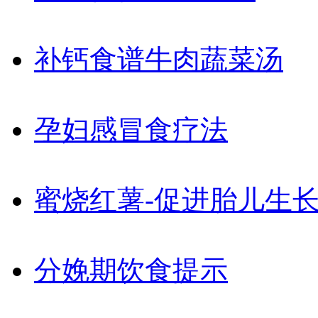
补钙食谱牛肉蔬菜汤
孕妇感冒食疗法
蜜烧红薯-促进胎儿生
分娩期饮食提示