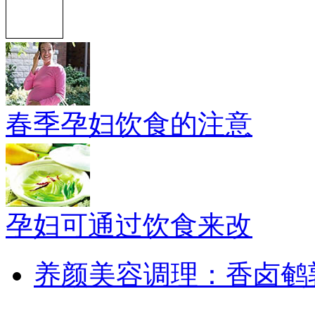
春季孕妇饮食的注意
孕妇可通过饮食来改
养颜美容调理：香卤鹌