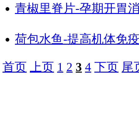
青椒里脊片-孕期开胃
荷包水鱼-提高机体免
首页
上页
1
2
3
4
下页
尾