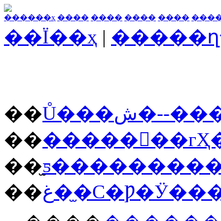
������ҳ
����
����
����
����
���
��Ϊ��ҳ
|
�����ղ
��
Ů���ش�-
��
�������гҲ
��
��
غ��̫С�Ƿ�Ӱ�