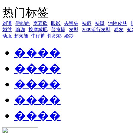
热门标签
刘谦
伊能静
李嘉欣
眼影
去黑头
祛痘
祛斑
油性皮肤
婚纱
瑜珈
按摩减肥
普拉提
发型
2009流行发型
卷发
短
动服
超短裙
牛仔裤
针织衫
婚纱
����
����
����
����
����