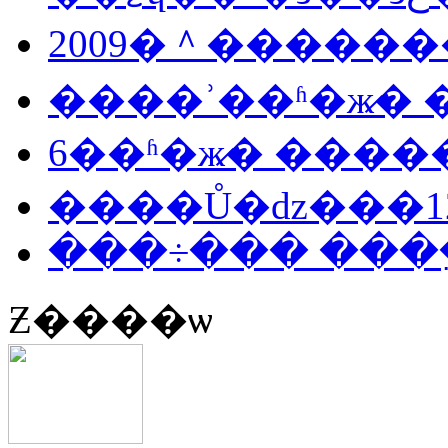
2009�＾������
����ʾ��ʱ�ж̷�
���÷��� ���
Ƶ����ѡ