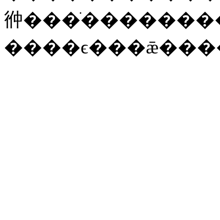
㣡���ֺ�������
����ϵ���ǣ���