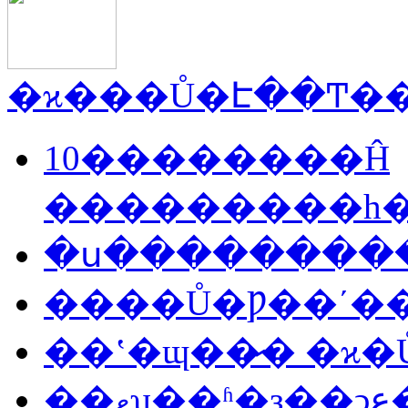
10��������Ĥ
���������һ
�ս���������
����Ů�Ƿ��ʹ�
��ʽ�ɰ��̷� �ϰ
��