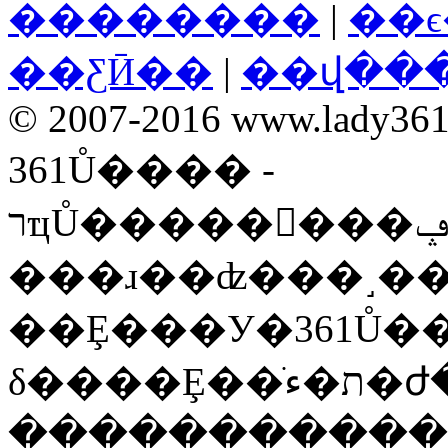
��������
|
��
��ƸӢ��
|
��վ��
© 2007-2016 www.lady361.n
361Ů���� -
רҵŮ��������ݡ����ʡ�ʱ���ۺ��Ż�
���ɹ��ʣ���˼�
��Ȩ���У�361Ů�
�����������