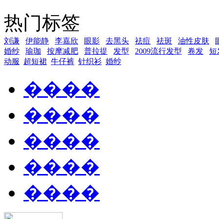
热门标签
刘谦
伊能静
李嘉欣
眼影
去黑头
祛痘
祛斑
油性皮肤
婚纱
瑜珈
按摩减肥
普拉提
发型
2009流行发型
卷发
短
动服
超短裙
牛仔裤
针织衫
婚纱
����
����
����
����
����