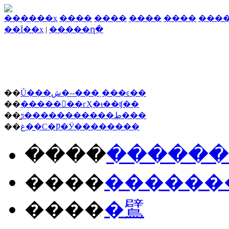
������ҳ
����
����
����
����
���
��Ϊ��ҳ
|
�����ղ�
��
Ů���ش�--���˰���ͼ��
��
�������гҲ�ᵼ��ʧ��
��
̫ƽ�����������ط���
��
غ��̫С�Ƿ�Ӱ��������
����
����
��
����
����
��
����
�鷿