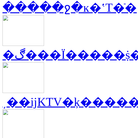
�����ջ�ĸ�ʽT�ֿ�
�ڰ���Ϊ�����
͵��ĳKTV�ķ����