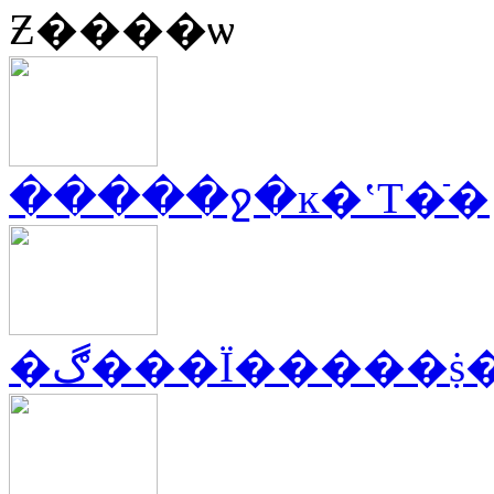
Ƶ����ѡ
�����ջ�ĸ�ʽT�ֿ�
�ڰ���Ϊ�����