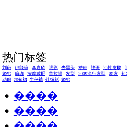
热门标签
刘谦
伊能静
李嘉欣
眼影
去黑头
祛痘
祛斑
油性皮肤
婚纱
瑜珈
按摩减肥
普拉提
发型
2009流行发型
卷发
短
动服
超短裙
牛仔裤
针织衫
婚纱
����
����
����