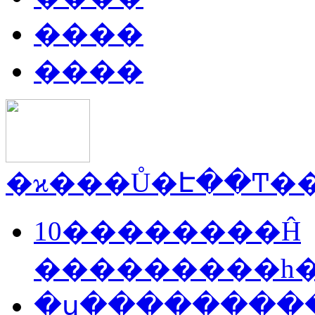
����
����
10��������Ĥ
���������һ
�ս���������