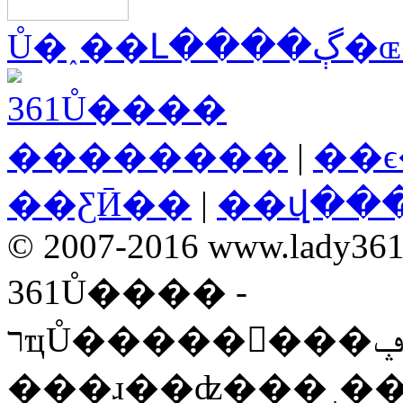
Ů�˰��Լ
��������
|
��
��ƸӢ��
|
��վ��
© 2007-2016 www.lady361.n
361Ů���� -
רҵŮ��������ݡ����ʡ�ʱ���ۺ��Ż�
���ɹ��ʣ���˼�