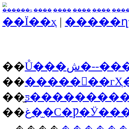
������ҳ
����
����
����
����
���
��Ϊ��ҳ
|
�����ղ
��
Ů���ش�-
��
�������гҲ
��
��
غ��̫С�Ƿ�Ӱ�