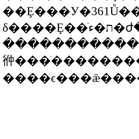
��Ȩ���У�361Ů�
�����������
㣡���ֺ�������
����ϵ���ǣ���