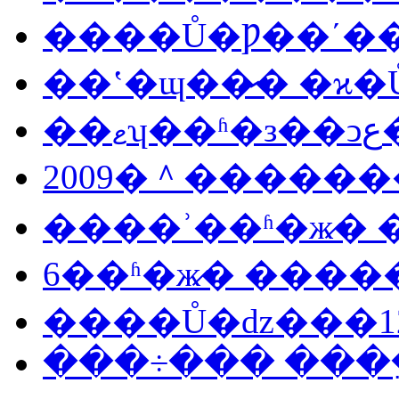
����Ů�Ƿ��ʹ�
��ʽ�ɰ��̷� �ϰ
��
2009�＾������
����ʾ��ʱ�ж̷�
���÷��� ���