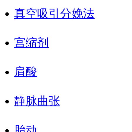
真空吸引分娩法
宫缩剂
肩酸
静脉曲张
胎动