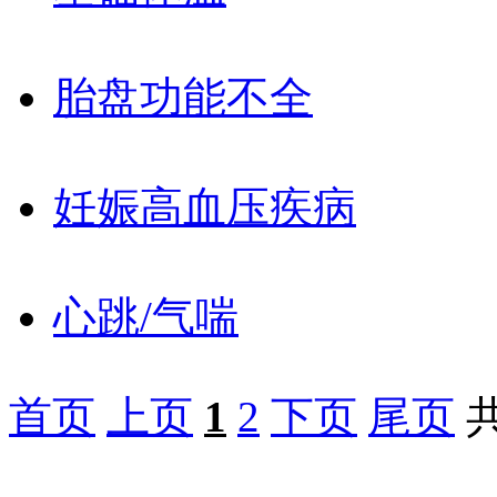
胎盘功能不全
妊娠高血压疾病
心跳/气喘
首页
上页
1
2
下页
尾页