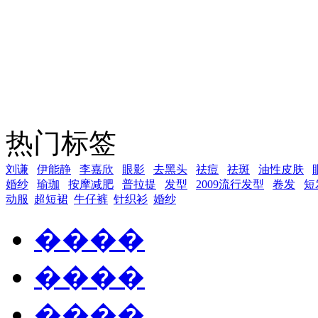
热门标签
刘谦
伊能静
李嘉欣
眼影
去黑头
祛痘
祛斑
油性皮肤
婚纱
瑜珈
按摩减肥
普拉提
发型
2009流行发型
卷发
短
动服
超短裙
牛仔裤
针织衫
婚纱
����
����
����