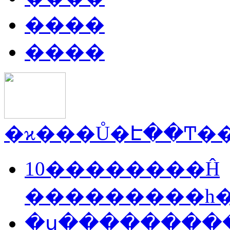
����
����
10��������Ĥ
���������һ
�ս���������