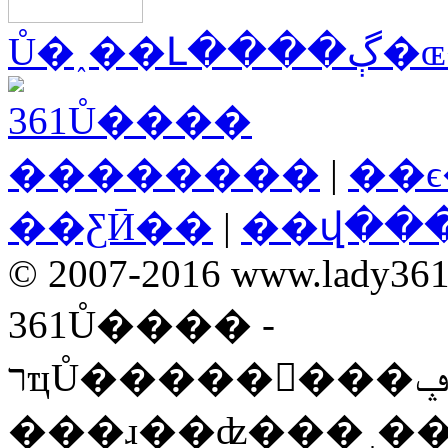
Ů�˰��Լ
��������
|
��
��ƸӢ��
|
��վ��
© 2007-2016 www.lady361.n
361Ů���� -
רҵŮ��������ݡ����ʡ�ʱ���ۺ��Ż�
���ɹ��ʣ���˼�