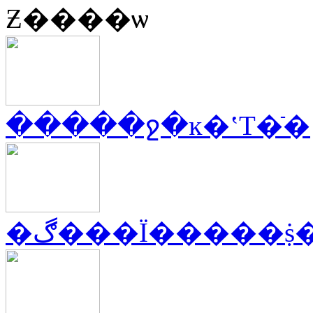
Ƶ����ѡ
�����ջ�ĸ�ʽT�ֿ�
�ڰ���Ϊ�����