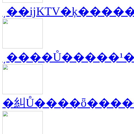
͵��ĳKTV�ķ����
͵����Ů�����¹
�糾Ů����ȫ����