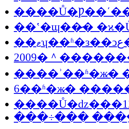
����Ů�Ƿ��ʹ�
��ʽ�ɰ��̷� �ϰ
��
2009�＾������
����ʾ��ʱ�ж̷�
���÷��� ���