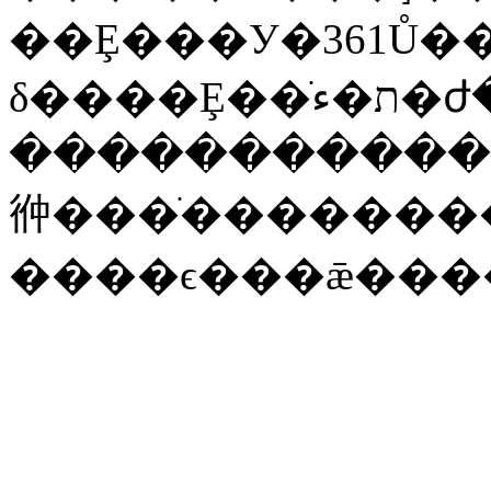
��Ȩ���У�361Ů�
�����������
㣡���ֺ�������
����ϵ���ǣ���