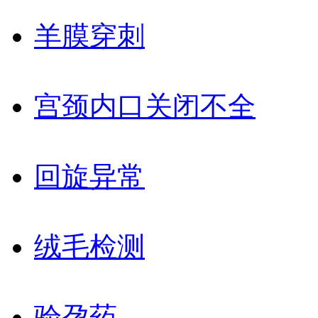
羊膜穿刺
宫颈内口关闭不全
回旋异常
绒毛检测
验孕药