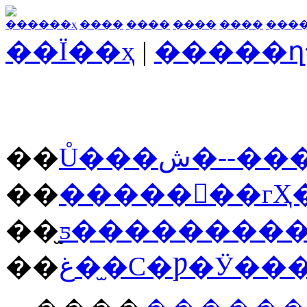
������ҳ
����
����
����
����
���
��Ϊ��ҳ
|
�����ղ
��
Ů���ش�-
��
�������гҲ
��
��
غ��̫С�Ƿ�Ӱ�