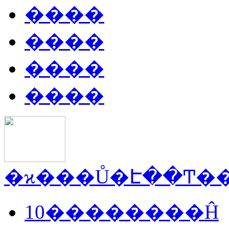
����
����
����
����
10��������Ĥ