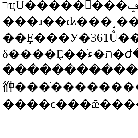
רҵŮ��������ݡ����ʡ�ʱ���ۺ��Ż�
���ɹ��ʣ���˼�
��Ȩ���У�361Ů�
�����������
㣡���ֺ�������
����ϵ���ǣ���