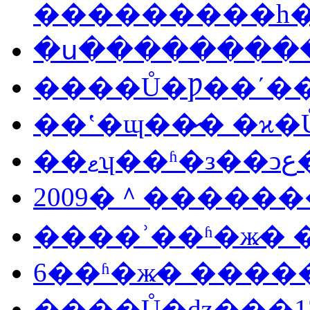
���������һ
�ս���������
����Ů�Ƿ��ʹ�
��ʽ�ɰ��̷� �ϰ
��
2009�＾������
����ʾ��ʱ�ж̷�