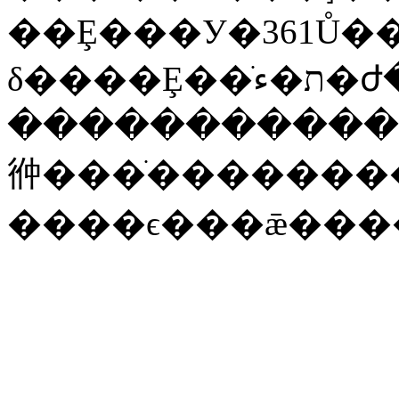
��Ȩ���У�361Ů�
�����������
㣡���ֺ�������
����ϵ���ǣ���