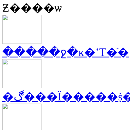
Ƶ����ѡ
�����ջ�ĸ�ʽT�ֿ�
�ڰ���Ϊ�����