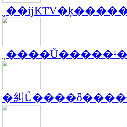
͵��ĳKTV�ķ����
͵����Ů�����¹
�糾Ů����ȫ����