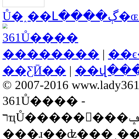
Ů�˰��Լ
��������
|
��
��ƸӢ��
|
��վ��
© 2007-2016 www.lady361.n
361Ů���� -
רҵŮ��������ݡ����ʡ�ʱ���ۺ��Ż�
���ɹ��ʣ���˼�