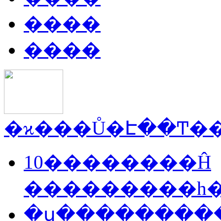
����
����
10��������Ĥ
���������һ
�ս���������