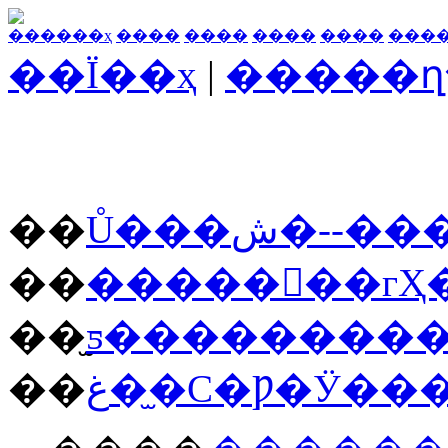
������ҳ
����
����
����
����
���
��Ϊ��ҳ
|
�����ղ
��
Ů���ش�-
��
�������гҲ
��
��
غ��̫С�Ƿ�Ӱ�