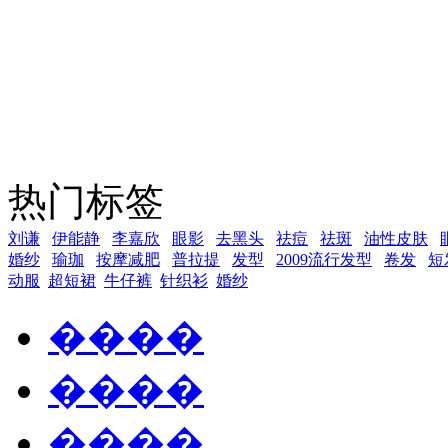
热门标签
刘谦
伊能静
李嘉欣
眼影
去黑头
祛痘
祛斑
油性皮肤
婚纱
瑜珈
按摩减肥
普拉提
发型
2009流行发型
卷发
短
动服
超短裙
牛仔裤
针织衫
婚纱
����
����
����