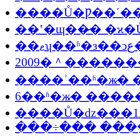
����Ů�Ƿ��ʹ�
��ʽ�ɰ��̷� �ϰ
��
2009�＾������
����ʾ��ʱ�ж̷�
���÷��� ���