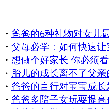
・
爸爸的6种礼物对女儿
・
父母必学：如何快速让
・
想做个好家长 你必须看
・
胎儿的成长离不了父亲
・
爸爸的言行对宝宝成长
・
爸爸多陪子女玩耍提高