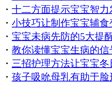
・
十二方面提示宝宝智力
・
小技巧让制作宝宝辅食
・
宝宝未病先防的5大提
・
教你读懂宝宝生病的信
・
三招护理方法让宝宝冬
・
孩子吸吮母乳有助于脸