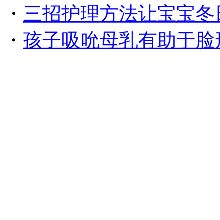
・
三招护理方法让宝宝冬
・
孩子吸吮母乳有助于脸