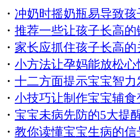
・
冲奶时摇奶瓶易导致孩
・
推荐一些让孩子长高的
・
家长应抓住孩子长高的
・
小方法让孕妈能放松心
・
十二方面提示宝宝智力
・
小技巧让制作宝宝辅食
・
宝宝未病先防的5大提
・
教你读懂宝宝生病的信