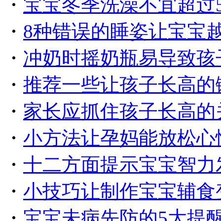
・
宝宝冬季洗澡不宜超过
・
8种错误的睡姿让宝宝
・
冲奶时摇奶瓶易导致孩
・
推荐一些让孩子长高的
・
家长应抓住孩子长高的
・
小方法让孕妈能放松心
・
十二方面提示宝宝智力
・
小技巧让制作宝宝辅食
・
宝宝未病先防的5大提