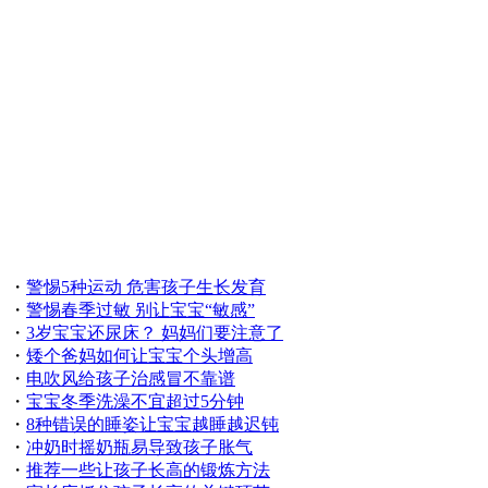
・
警惕5种运动 危害孩子生长发育
・
警惕春季过敏 别让宝宝“敏感”
・
3岁宝宝还尿床？ 妈妈们要注意了
・
矮个爸妈如何让宝宝个头增高
・
电吹风给孩子治感冒不靠谱
・
宝宝冬季洗澡不宜超过5分钟
・
8种错误的睡姿让宝宝越睡越迟钝
・
冲奶时摇奶瓶易导致孩子胀气
・
推荐一些让孩子长高的锻炼方法