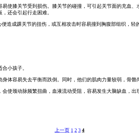
易使膝关节受到损伤。膝关节的碰撞，可引起关节面的充血、水
板，还会引起行走困难。
便造成踝关节的扭伤，或互相攻击时容易撞到胸腹部组织，轻
适合小孩子。
身体容易失去平衡而跌倒。同时，他们的肌肉力量较弱，骨骼尚
会使颈动脉频繁扭曲，血液流动受阻，容易发生大脑缺血，出现
上一页
1
2
3
4