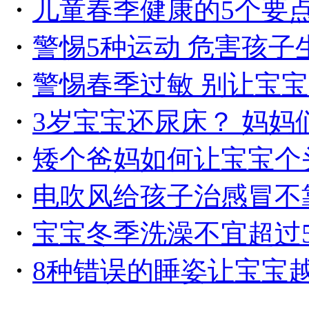
・
儿童春季健康的5个要
・
警惕5种运动 危害孩子
・
警惕春季过敏 别让宝宝
・
3岁宝宝还尿床？ 妈妈
・
矮个爸妈如何让宝宝个
・
电吹风给孩子治感冒不
・
宝宝冬季洗澡不宜超过
・
8种错误的睡姿让宝宝