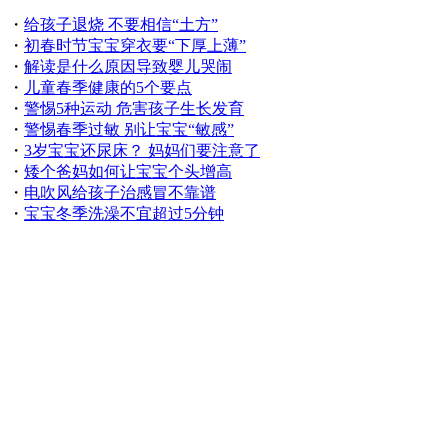
・
给孩子退烧 不要相信“土方”
・
初春时节宝宝穿衣要“下厚上薄”
・
解读是什么原因导致婴儿哭闹
・
儿童春季健康的5个要点
・
警惕5种运动 危害孩子生长发育
・
警惕春季过敏 别让宝宝“敏感”
・
3岁宝宝还尿床？ 妈妈们要注意了
・
矮个爸妈如何让宝宝个头增高
・
电吹风给孩子治感冒不靠谱
・
宝宝冬季洗澡不宜超过5分钟