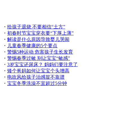
・
给孩子退烧 不要相信“土方”
・
初春时节宝宝穿衣要“下厚上薄”
・
解读是什么原因导致婴儿哭闹
・
儿童春季健康的5个要点
・
警惕5种运动 危害孩子生长发育
・
警惕春季过敏 别让宝宝“敏感”
・
3岁宝宝还尿床？ 妈妈们要注意了
・
矮个爸妈如何让宝宝个头增高
・
电吹风给孩子治感冒不靠谱
・
宝宝冬季洗澡不宜超过5分钟