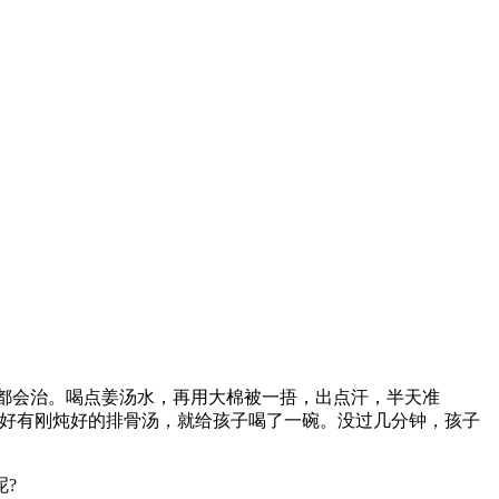
都会治。喝点姜汤水，再用大棉被一捂，出点汗，半天准
正好有刚炖好的排骨汤，就给孩子喝了一碗。没过几分钟，孩子
?