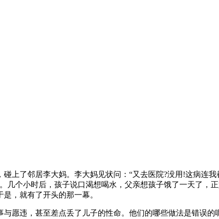
上了邻居李大妈。李大妈见状问：“又去医院?没用!这病连我
高。几个小时后，孩子说口渴想喝水，父亲想孩子饿了一天了，
于是，就有了开头的那一幕。
与愿违，甚至差点丢了儿子的性命。他们的哪些做法是错误的呢