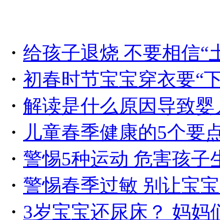
・
给孩子退烧 不要相信“
・
初春时节宝宝穿衣要“下
・
解读是什么原因导致婴
・
儿童春季健康的5个要
・
警惕5种运动 危害孩子
・
警惕春季过敏 别让宝宝
・
3岁宝宝还尿床？ 妈妈