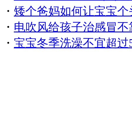
・
矮个爸妈如何让宝宝个
・
电吹风给孩子治感冒不
・
宝宝冬季洗澡不宜超过