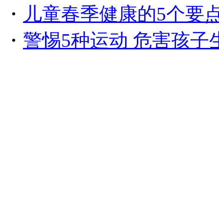
・
儿童春季健康的5个要
・
警惕5种运动 危害孩子