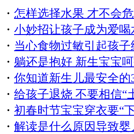
・
怎样选择水果 才不会
・
小妙招让孩子成为爱喝
・
当心食物过敏引起孩子
・
躺还是抱好 新生宝宝
・
你知道新生儿最安全的
・
给孩子退烧 不要相信“
・
初春时节宝宝穿衣要“下
・
解读是什么原因导致婴