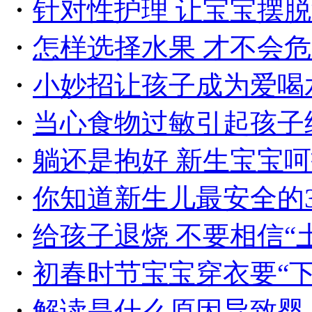
・
针对性护理 让宝宝摆
・
怎样选择水果 才不会
・
小妙招让孩子成为爱喝
・
当心食物过敏引起孩子
・
躺还是抱好 新生宝宝
・
你知道新生儿最安全的
・
给孩子退烧 不要相信“
・
初春时节宝宝穿衣要“下
・
解读是什么原因导致婴