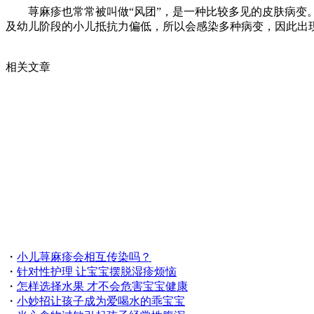
荨麻疹也常常被叫做“风团”，是一种比较多见的皮肤病变。
及幼儿阶段的小儿抵抗力偏低，所以会感染多种病变，因此出
相关文章
・
小儿荨麻疹会相互传染吗？
・
针对性护理 让宝宝摆脱湿疹烦恼
・
怎样选择水果 才不会危害宝宝健康
・
小妙招让孩子成为爱喝水的乖宝宝