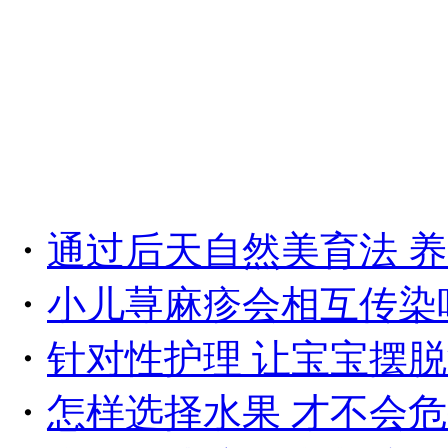
・
通过后天自然美育法 
・
小儿荨麻疹会相互传染
・
针对性护理 让宝宝摆
・
怎样选择水果 才不会