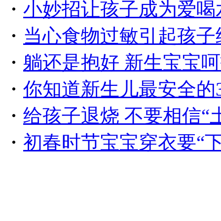
・
小妙招让孩子成为爱喝
・
当心食物过敏引起孩子
・
躺还是抱好 新生宝宝
・
你知道新生儿最安全的
・
给孩子退烧 不要相信“
・
初春时节宝宝穿衣要“下