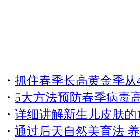
・
抓住春季长高黄金季从
・
5大方法预防春季病毒
・
详细讲解新生儿皮肤的
・
通过后天自然美育法 