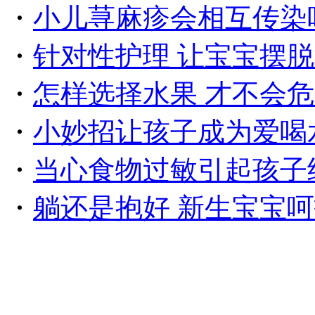
・
小儿荨麻疹会相互传染
・
针对性护理 让宝宝摆
・
怎样选择水果 才不会
・
小妙招让孩子成为爱喝
・
当心食物过敏引起孩子
・
躺还是抱好 新生宝宝