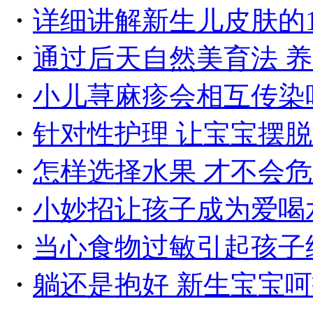
・
详细讲解新生儿皮肤的
・
通过后天自然美育法 
・
小儿荨麻疹会相互传染
・
针对性护理 让宝宝摆
・
怎样选择水果 才不会
・
小妙招让孩子成为爱喝
・
当心食物过敏引起孩子
・
躺还是抱好 新生宝宝