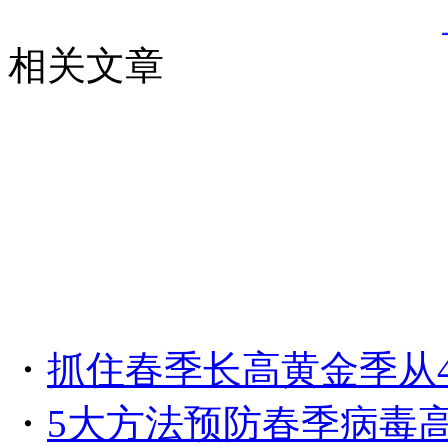
相关文章
・
抓住春季长高黄金季从
・
5大方法预防春季病毒