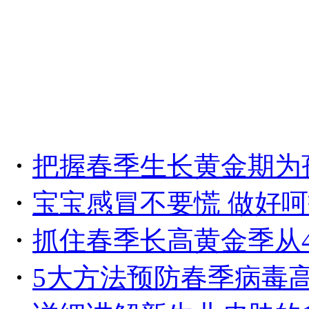
・
把握春季生长黄金期为
・
宝宝感冒不要慌 做好
・
抓住春季长高黄金季从
・
5大方法预防春季病毒