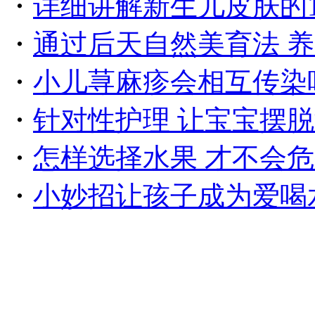
・
详细讲解新生儿皮肤的
・
通过后天自然美育法 
・
小儿荨麻疹会相互传染
・
针对性护理 让宝宝摆
・
怎样选择水果 才不会
・
小妙招让孩子成为爱喝