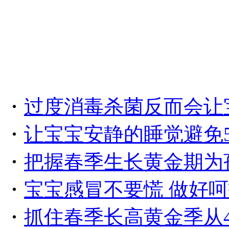
・
过度消毒杀菌反而会让
・
让宝宝安静的睡觉避免
・
把握春季生长黄金期为
・
宝宝感冒不要慌 做好
・
抓住春季长高黄金季从