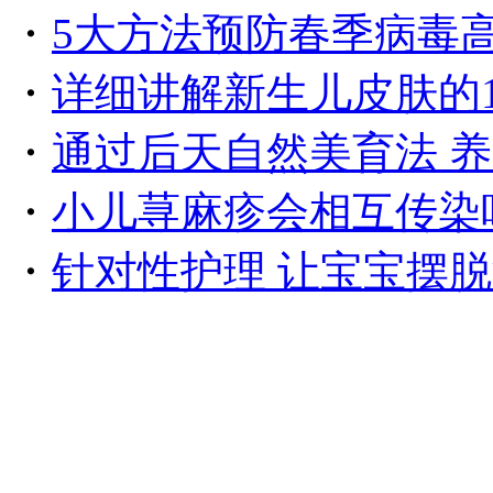
・
5大方法预防春季病毒
・
详细讲解新生儿皮肤的
・
通过后天自然美育法 
・
小儿荨麻疹会相互传染
・
针对性护理 让宝宝摆