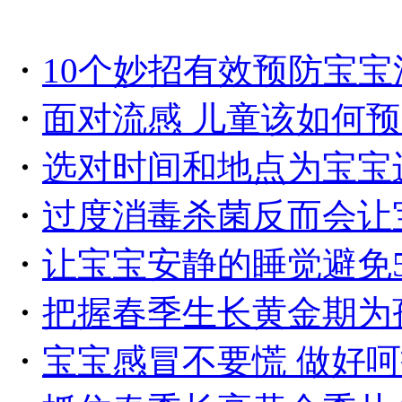
・
10个妙招有效预防宝宝
・
面对流感 儿童该如何
・
选对时间和地点为宝宝
・
过度消毒杀菌反而会让
・
让宝宝安静的睡觉避免
・
把握春季生长黄金期为
・
宝宝感冒不要慌 做好