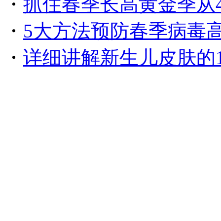
・
抓住春季长高黄金季从
・
5大方法预防春季病毒
・
详细讲解新生儿皮肤的