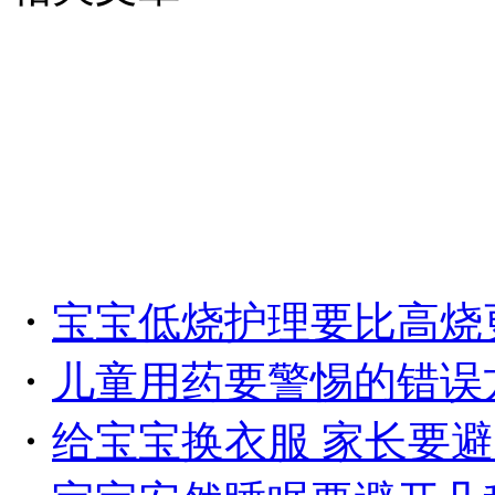
・
宝宝低烧护理要比高烧
・
儿童用药要警惕的错误
・
给宝宝换衣服 家长要