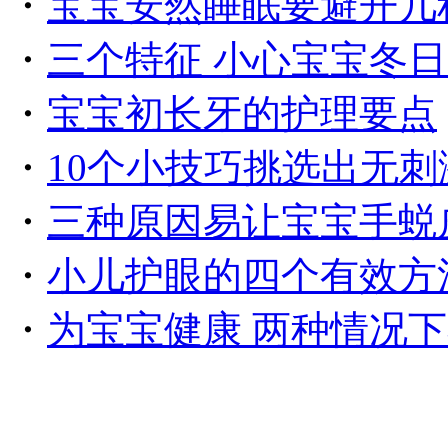
・
宝宝安然睡眠要避开几
・
三个特征 小心宝宝冬日
・
宝宝初长牙的护理要点
・
10个小技巧挑选出无
・
三种原因易让宝宝手蜕
・
小儿护眼的四个有效方
・
为宝宝健康 两种情况