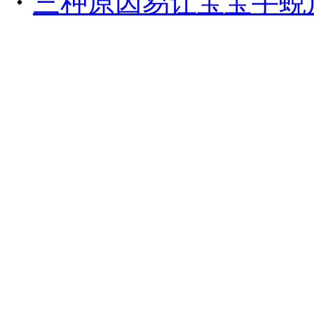
・
三种原因易让宝宝手蜕