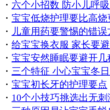
・
六个小招数 防小儿呼
・
宝宝低烧护理要比高烧
・
儿童用药要警惕的错误
・
给宝宝换衣服 家长要
・
宝宝安然睡眠要避开几
・
三个特征 小心宝宝冬日
・
宝宝初长牙的护理要点
・
10个小技巧挑选出无