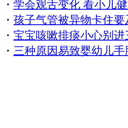
・
学会观舌变化 看小儿
・
孩子气管被异物卡住要
・
宝宝咳嗽排痰小心别进
・
三种原因易致婴幼儿手