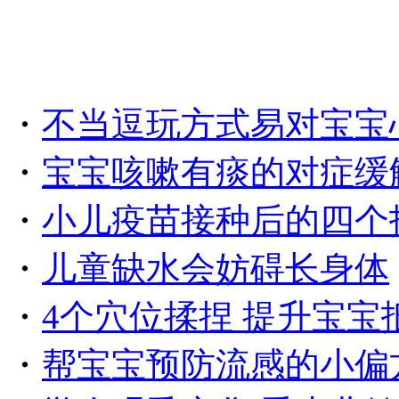
・
不当逗玩方式易对宝宝
・
宝宝咳嗽有痰的对症缓
・
小儿疫苗接种后的四个
・
儿童缺水会妨碍长身体
・
4个穴位揉捏 提升宝宝
・
帮宝宝预防流感的小偏