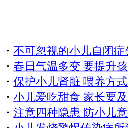
・
不可忽视的小儿自闭症
・
春日气温多变 要提升
・
保护小儿肾脏 喂养方
・
小儿爱吃甜食 家长要
・
注意四种隐患 防小儿
・
小儿发烧警惕传染病所