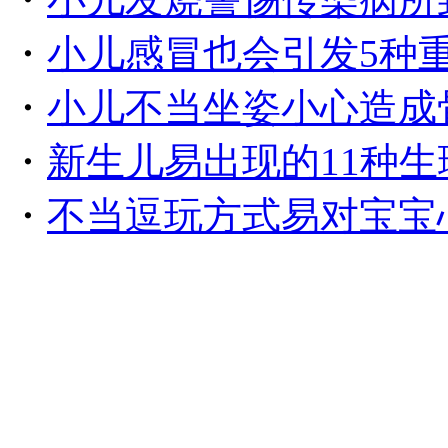
・
小儿感冒也会引发5种
・
小儿不当坐姿小心造成
・
新生儿易出现的11种生
・
不当逗玩方式易对宝宝