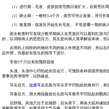
（1）进行期：毛发、皮肤损害范围日渐扩大，在斑秃区周
（2）静止期：一般经3-4个月，斑秃可停止发展，并可长
（3）恢复期：脱发区开始生长毛发。 不管是哪一期的病人
医生检查时可发现少数早期病人在秃发区可以看到红斑与浮肿
的，以消除病人的思想压力。其次是向病人简单解说本病，告
在用药上同样的药物对不同的病人作用是不同的，所以在用
起作用，但最好在医生的指导下进行。
常按5个穴位有助预防脱发
头顶。头顶中心凹陷处的百会穴，可预防各种原因所致的脱
要事先剪净指甲，以防破皮。
耳尖后方。
按摩
耳朵后面与耳尖齐平凹陷处的角孙穴，有
耳垂后方。用大拇指腹按住头部与耳垂齐平凹陷处的翳风穴
后脖颈。风池穴位于后颈部，后头骨下，两条大筋外缘陷窝
有酸胀感为宜；如果手指力气不够，可将脖子后仰以便用力。