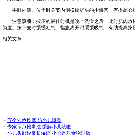
手肘内侧。位于肘关节内侧横纹尽头的少海穴，有提高心肺
注意事项：按压的最佳时机是晚上洗澡之后，此时肌肉放松，
为度。按下去时缓缓吐气，指腹离开时缓缓吸气，有助提高按
相关文章
・
五个穴位按摩 防小儿斑秃
・
专家示范推拿法 缓解小儿咳嗽
・
小儿头部经常长湿疹 小心是对食物过敏