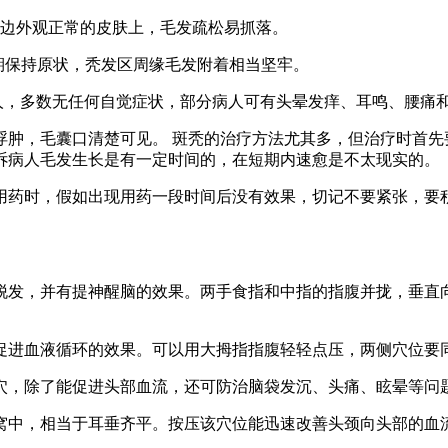
边外观正常的皮肤上，毛发疏松易抓落。
期保持原状，秃发区周缘毛发附着相当坚牢。
，多数无任何自觉症状，部分病人可有头晕发痒、耳鸣、腰痛
，毛囊口清楚可见。 斑秃的治疗方法尤其多，但治疗时首先
诉病人毛发生长是有一定时间的，在短期内速愈是不太现实的。
药时，假如出现用药一段时间后没有效果，切记不要紧张，要积
发，并有提神醒脑的效果。两手食指和中指的指腹并拢，垂直向
促进血液循环的效果。可以用大拇指指腹轻轻点压，两侧穴位要
，除了能促进头部血流，还可防治脑袋发沉、头痛、眩晕等问
中，相当于耳垂齐平。按压该穴位能迅速改善头颈向头部的血流