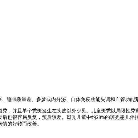
、睡眠质量差、多梦或内分泌、自体免疫功能失调和血管功能
秃，并且单个秃斑发生在头皮以外少见。儿童斑秃以局限性秃斑
发后也很容易反复，预后较差。斑秃儿童中约28%的斑秃患儿伴
病情的好转而改善。