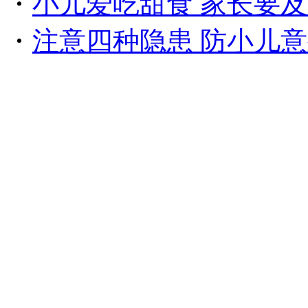
・
小儿爱吃甜食 家长要
・
注意四种隐患 防小儿