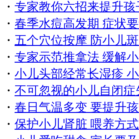
・
专家教你六招来提升孩
・
春季水痘高发期 症状
・
五个穴位按摩 防小儿
・
专家示范推拿法 缓解
・
小儿头部经常长湿疹 
・
不可忽视的小儿自闭症
・
春日气温多变 要提升
・
保护小儿肾脏 喂养方