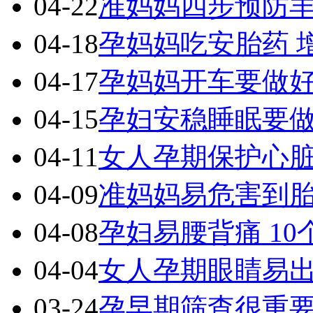
04-22
准妈妈四步预防
04-18
孕妈妈吃安胎药 
04-17
孕妈妈开车要做
04-15
孕妇安稳睡眠要做
04-11
女人孕期保护心脏
04-09
准妈妈易危害到
04-08
孕妇易腰背痛 1
04-04
女人孕期眼睛易出
03-24
孕早期筛查很重要