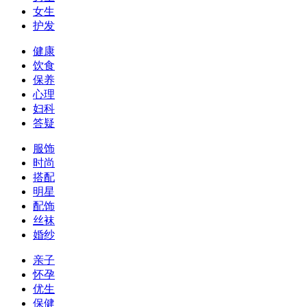
女生
护发
健康
饮食
保养
心理
妇科
答疑
服饰
时尚
搭配
明星
配饰
丝袜
婚纱
亲子
怀孕
优生
保健