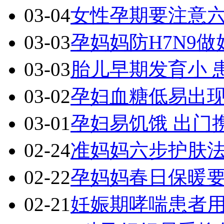
03-04
女性孕期要注意
03-03
孕妈妈防H7N9
03-03
胎儿早期发育小 
03-02
孕妇血糖低易出
03-01
孕妇易饥饿 出门
02-24
准妈妈六步护肤法
02-22
孕妈妈春日保暖
02-21
妊娠期哮喘患者