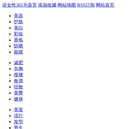
设女性361为首页
添加收藏
网站地图
RSS订阅
网站首页
美容
护肤
美白
彩妆
香氛
防晒
面膜
减肥
丰胸
瘦腰
食谱
经验
美臀
健身
美发
流行
发型
男生