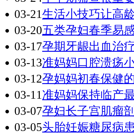
03-21
生活小技巧让高
03-20
五类孕妇春季易
03-17
孕期牙龈出血治
03-13
准妈妈口腔溃疡小
03-12
孕妈妈初春保健
03-11
准妈妈保持临产
03-07
孕妇长子宫肌瘤
03-05
头胎妊娠糖尿病