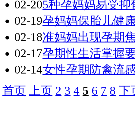
02-20
5种孕妈妈易受抑
02-19
孕妈妈保胎儿健
02-18
准妈妈出现孕期焦
02-17
孕期性生活掌握要
02-14
女性孕期防禽流
首页
上页
2
3
4
5
6
7
8
下