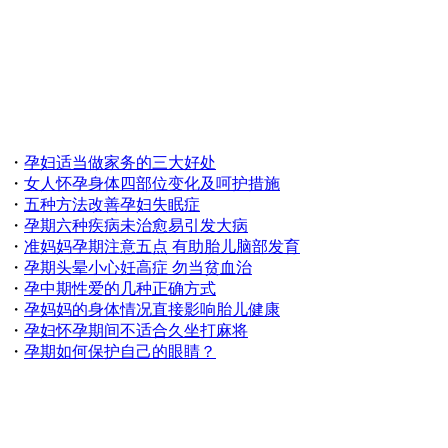
・
孕妇适当做家务的三大好处
・
女人怀孕身体四部位变化及呵护措施
・
五种方法改善孕妇失眠症
・
孕期六种疾病未治愈易引发大病
・
准妈妈孕期注意五点 有助胎儿脑部发育
・
孕期头晕小心妊高症 勿当贫血治
・
孕中期性爱的几种正确方式
・
孕妈妈的身体情况直接影响胎儿健康
・
孕妇怀孕期间不适合久坐打麻将
・
孕期如何保护自己的眼睛？