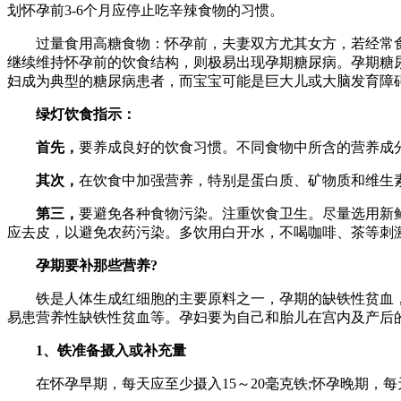
划怀孕前3-6个月应停止吃辛辣食物的习惯。
过量食用高糖食物：怀孕前，夫妻双方尤其女方，若经常食用
继续维持怀孕前的饮食结构，则极易出现孕期糖尿病。孕期糖
妇成为典型的糖尿病患者，而宝宝可能是巨大儿或大脑发育障
绿灯饮食指示：
首先，
要养成良好的饮食习惯。不同食物中所含的营养成
其次，
在饮食中加强营养，特别是蛋白质、矿物质和维生
第三，
要避免各种食物污染。注重饮食卫生。尽量选用新
应去皮，以避免农药污染。多饮用白开水，不喝咖啡、茶等刺
孕期要补那些营养?
铁是人体生成红细胞的主要原料之一，孕期的缺铁性贫血，不
易患营养性缺铁性贫血等。孕妇要为自己和胎儿在宫内及产后
1、铁准备摄入或补充量
在怀孕早期，每天应至少摄入15～20毫克铁;怀孕晚期，每天