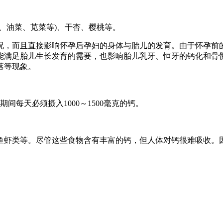
油菜、苋菜等)、干杏、樱桃等。
，而且直接影响怀孕后孕妇的身体与胎儿的发育。由于怀孕前的
能满足胎儿生长发育的需要，也影响胎儿乳牙、恒牙的钙化和骨骼
落等现象。
每天必须摄入1000～1500毫克的钙。
虾类等。尽管这些食物含有丰富的钙，但人体对钙很难吸收。因