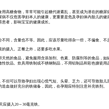
高糖食物，常常可能引起糖代谢紊乱，甚至成为潜在的糖尿病
尿病不仅危害孕妇本人的健康，更重要是危及孕妇体内胎儿的健
碍患者，影响宝宝的健康成长。
分不同，含量也不等。因此，应该尽量吃得杂一些，不偏食、不
素的摄入。正餐之外，还要多吃水果。
鲜天然的食品，避免服用含添加剂、色素、防腐剂等的食品，如
激性饮品。炊具用铁制或不锈钢制品，不用铝制品和彩色搪瓷用
但可以导致孕妇出现心慌气短、头晕、乏力，还可导致胎儿宫
的造血做好充分的铁储备，因此，在孕期应特别注意补充铁剂。
应摄入20～30毫克铁。