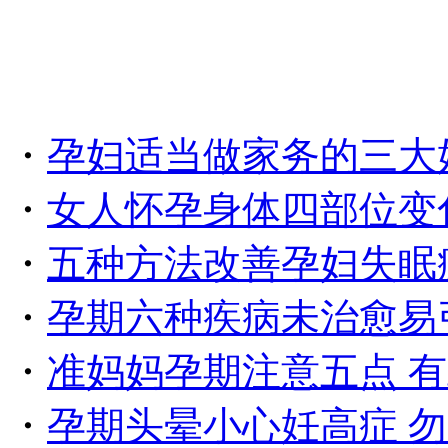
・
孕妇适当做家务的三大
・
女人怀孕身体四部位变
・
五种方法改善孕妇失眠
・
孕期六种疾病未治愈易
・
准妈妈孕期注意五点 
・
孕期头晕小心妊高症 