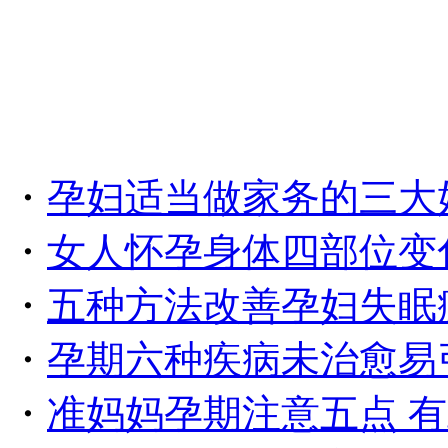
・
孕妇适当做家务的三大
・
女人怀孕身体四部位变
・
五种方法改善孕妇失眠
・
孕期六种疾病未治愈易
・
准妈妈孕期注意五点 