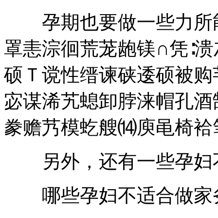
孕期也要做一些力所能
罩恚淙徊荒茏龅镁∩凭∶
硕Ｔ谠性缙谏硖逶硕被购
宓谋浠艽螅卸脖涞帽孔酒
豢赡艿模虼艘⒁庾黾椅袷
另外，还有一些孕妇不
哪些孕妇不适合做家