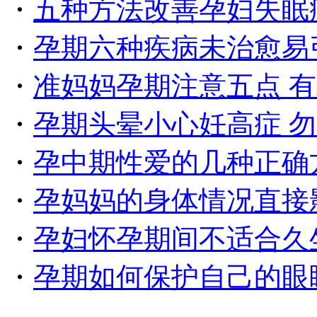
・
五种方法改善孕妇失眠
・
孕期六种疾病未治愈易
・
准妈妈孕期注意五点 
・
孕期头晕小心妊高症 
・
孕中期性爱的几种正确
・
孕妈妈的身体情况直接
・
孕妇怀孕期间不适合久
・
孕期如何保护自己的眼