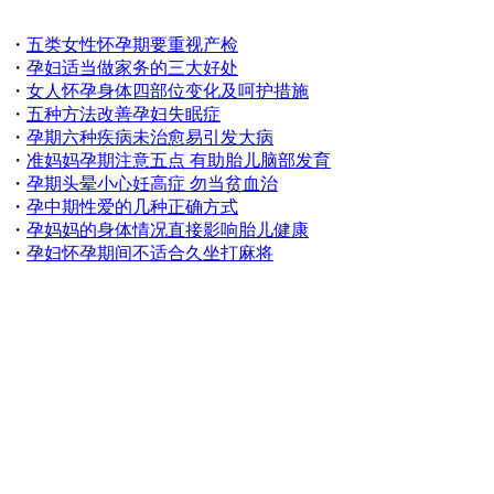
・
五类女性怀孕期要重视产检
・
孕妇适当做家务的三大好处
・
女人怀孕身体四部位变化及呵护措施
・
五种方法改善孕妇失眠症
・
孕期六种疾病未治愈易引发大病
・
准妈妈孕期注意五点 有助胎儿脑部发育
・
孕期头晕小心妊高症 勿当贫血治
・
孕中期性爱的几种正确方式
・
孕妈妈的身体情况直接影响胎儿健康
・
孕妇怀孕期间不适合久坐打麻将