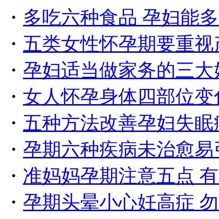
・
多吃六种食品 孕妇能
・
五类女性怀孕期要重视
・
孕妇适当做家务的三大
・
女人怀孕身体四部位变
・
五种方法改善孕妇失眠
・
孕期六种疾病未治愈易
・
准妈妈孕期注意五点 
・
孕期头晕小心妊高症 