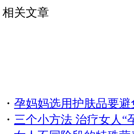
相关文章
・
孕妈妈选用护肤品要避
・
三个小方法 治疗女人“