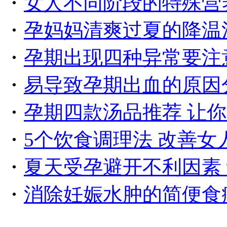
・
女人不同阶段的特殊营
・
孕妈妈清爽过夏的降温
・
孕期出现四种异常要注
・
易导致孕期出血的原因
・
孕期四款汤品推荐 让
・
5个饮食调理法 改善女
・
夏天受孕避开不利因素
・
消除妊娠水肿的简便食