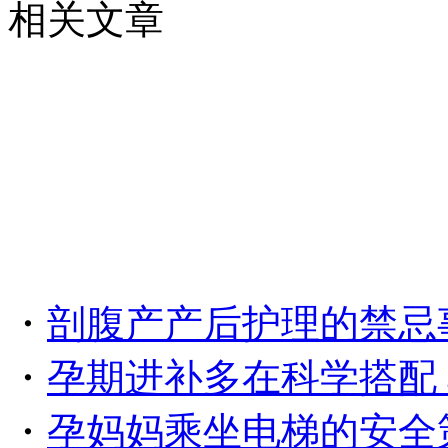
相关文章
・
剖腹产产后护理的禁忌
・
孕期进补多在科学搭配
・
孕妈妈乘坐电梯的安全