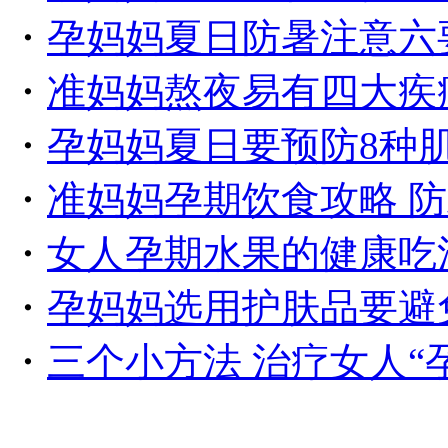
・
孕妈妈夏日防暑注意六
・
准妈妈熬夜易有四大疾
・
孕妈妈夏日要预防8种
・
准妈妈孕期饮食攻略 
・
女人孕期水果的健康吃
・
孕妈妈选用护肤品要避
・
三个小方法 治疗女人“