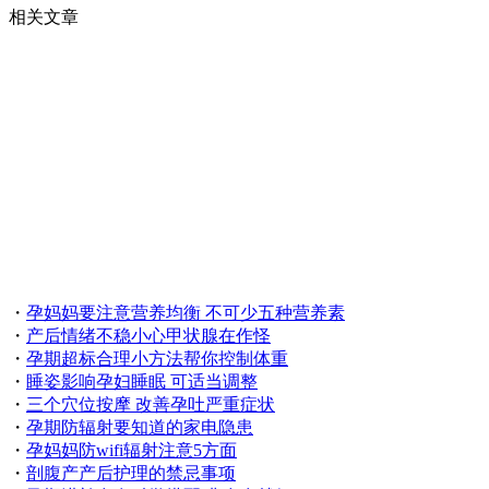
相关文章
・
孕妈妈要注意营养均衡 不可少五种营养素
・
产后情绪不稳小心甲状腺在作怪
・
孕期超标合理小方法帮你控制体重
・
睡姿影响孕妇睡眠 可适当调整
・
三个穴位按摩 改善孕吐严重症状
・
孕期防辐射要知道的家电隐患
・
孕妈妈防wifi辐射注意5方面
・
剖腹产产后护理的禁忌事项