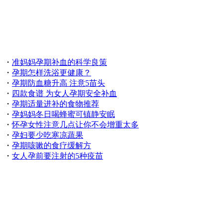
・
准妈妈孕期补血的科学良策
・
孕期怎样洗浴更健康？
・
孕期防血糖升高 注意5苗头
・
四款食谱 为女人孕期安全补血
・
孕期适量进补的食物推荐
・
孕妈妈冬日喝蜂蜜可镇静安眠
・
怀孕女性注意几点让你不会增重太多
・
孕妇要少吃寒凉蔬果
・
孕期咳嗽的食疗缓解方
・
女人孕前要注射的5种疫苗