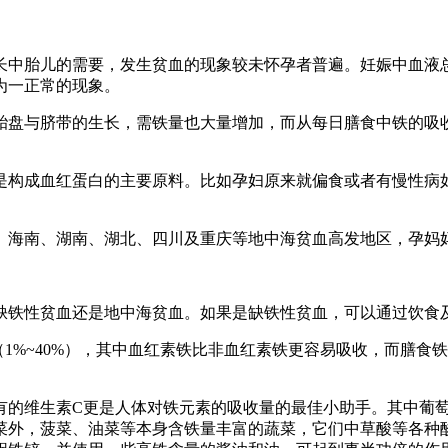
中胎儿的需要，发生贫血的现象较未怀孕者普遍。妊娠中血液总
为一正常的现象。
与脐带的生长，需铁量也大量增加，而从每日膳食中铁的吸收率仅
构成血红蛋白的主要原料。比如孕妇原来就偏食或者有慢性病如
海南、湖南、湖北、四川及重庆等地中海贫血高发地区，孕妈妈
铁性贫血还是地中海贫血。如果是缺铁性贫血，可以通过饮食
%~40%），其中血红素铁比非血红素铁更容易吸收，而膳食铁
的维生素C更是人体对铁元素的吸收量的最佳小助手。其中葡萄
菜外，菠菜、油菜等本身含铁量丰富的蔬菜，它们中草酸等各种