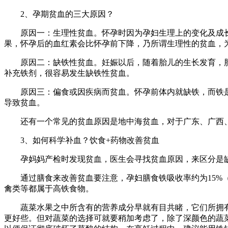
2、孕期贫血的三大原因？
原因一：生理性贫血。怀孕时因为孕妇生理上的变化及成长
果，怀孕后的血红素会比怀孕前下降，乃所谓生理性的贫血，
原因二：缺铁性贫血。妊娠以后，随着胎儿的生长发育，胎盘
补充铁剂，很容易发生缺铁性贫血。
原因三：偏食或因疾病而贫血。怀孕前体内就缺铁，而铁是
导致贫血。
还有一个常见的贫血原因是地中海贫血，对于广东、广西、
3、如何科学补血？饮食+药物改善贫血
孕妈妈产检时发现贫血，医生会寻找贫血原因，来区分是缺
通过膳食来改善贫血要注意，孕妇膳食铁吸收率约为15%（1
禽类等都属于高铁食物。
蔬菜水果之中所含有的营养成分早就有目共睹，它们所拥有
更好些。但对蔬菜的选择可就要稍加考虑了，除了深颜色的蔬