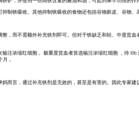
锅铁铲，并使用一些高铁含量的酱油和油，可起到事半功倍的作
抑制铁吸收。其他抑制铁吸收的食物还包括谷物麸皮、谷物、高
整，而不需额外补充铁剂即可。但对于铁缺乏和轻、中度贫血者
缩红细胞 。极重度贫血者首选输注浓缩红细胞 ，待 Hb 达到
个月 。
妈而言，通过补充铁剂是无效的，甚至是有害的。因此专家建议