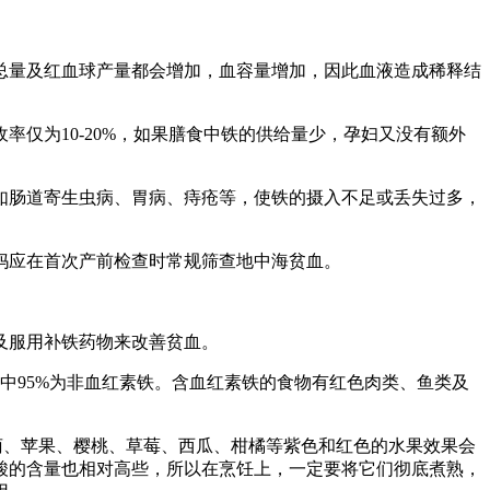
量及红血球产量都会增加，血容量增加，因此血液造成稀释结
为10-20%，如果膳食中铁的供给量少，孕妇又没有额外
肠道寄生虫病、胃病、痔疮等，使铁的摄入不足或丢失过多，
应在首次产前检查时常规筛查地中海贫血。
及服用补铁药物来改善贫血。
中95%为非血红素铁。含血红素铁的食物有红色肉类、鱼类及
、苹果、樱桃、草莓、西瓜、柑橘等紫色和红色的水果效果会
酸的含量也相对高些，所以在烹饪上，一定要将它们彻底煮熟，