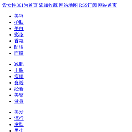
设女性361为首页
添加收藏
网站地图
RSS订阅
网站首页
美容
护肤
美白
彩妆
香氛
防晒
面膜
减肥
丰胸
瘦腰
食谱
经验
美臀
健身
美发
流行
发型
男生