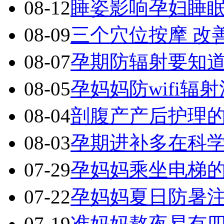
08-12
睡姿影响孕妇睡眠
08-09
三个穴位按摩 改
08-07
孕期防辐射要知
08-05
孕妈妈防wifi辐
08-04
剖腹产产后护理
08-03
孕期进补多在科学
07-29
孕妈妈乘坐电梯
07-22
孕妈妈夏日防暑
07-19
准妈妈熬夜易有