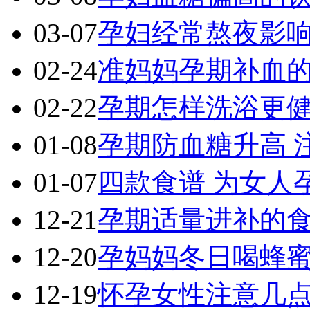
03-07
孕妇经常熬夜影
02-24
准妈妈孕期补血
02-22
孕期怎样洗浴更
01-08
孕期防血糖升高 
01-07
四款食谱 为女人
12-21
孕期适量进补的
12-20
孕妈妈冬日喝蜂
12-19
怀孕女性注意几