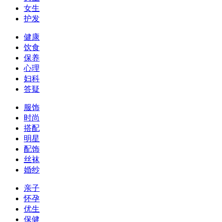
女生
护发
健康
饮食
保养
心理
妇科
答疑
服饰
时尚
搭配
明星
配饰
丝袜
婚纱
亲子
怀孕
优生
保健