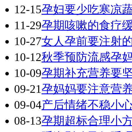
12-15
孕妇要少吃寒凉
11-29
孕期咳嗽的食疗
10-27
女人孕前要注射的
10-12
秋季预防流感孕
10-09
孕期补充营养要
09-21
孕妈妈要注意营养
09-04
产后情绪不稳小
08-13
孕期超标合理小