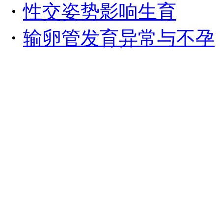
・
性交姿势影响生育
・
输卵管发育异常与不孕